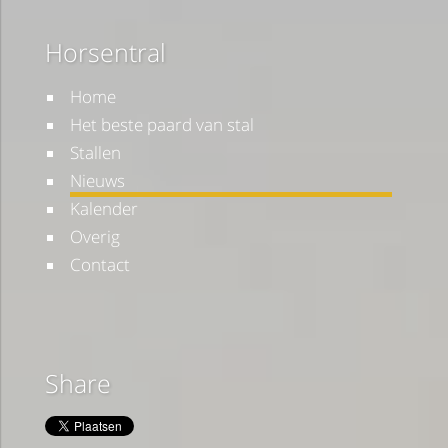
Horsentral
Home
Het beste paard van stal
Stallen
Nieuws
Kalender
Overig
Contact
Share