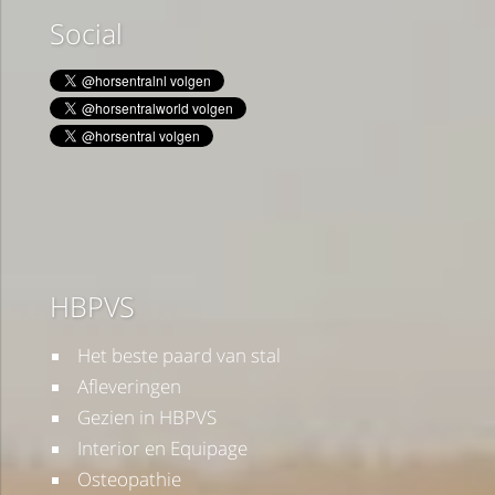
Social
HBPVS
Het beste paard van stal
Afleveringen
Gezien in HBPVS
Interior en Equipage
Osteopathie