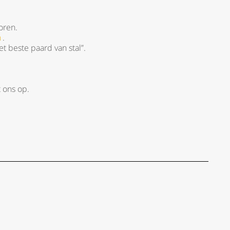
oren.
n
.
 beste paard van stal”.
 ons op.