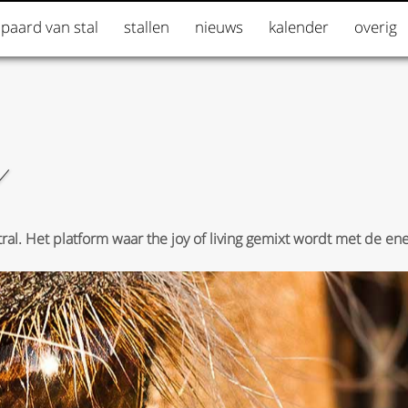
 paard van stal
stallen
nieuws
kalender
overig
tral. Het platform waar the joy of living gemixt wordt met de en