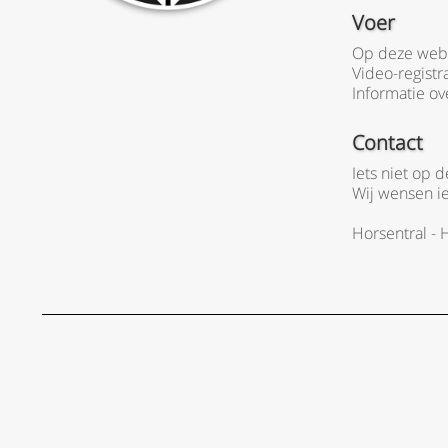
Voer
Op deze webs
Video-registr
Informatie ov
Contact
Iets niet op
Wij wensen i
Horsentral -
H