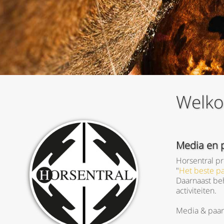
Welko
Media en 
Horsentral p
"
Het beste pa
Daarnaast be
activiteiten.
Media & paar