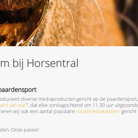
m bij Horsentral
paardensport
roduceert diverse mediaproducten gericht op de paardensport,
ard van stal
", dat elke zondagochtend om 11.30 uur uitgezonde
heren wij ook een aantal populaire
socialmediakanalen
gericht
den. Onze passie!