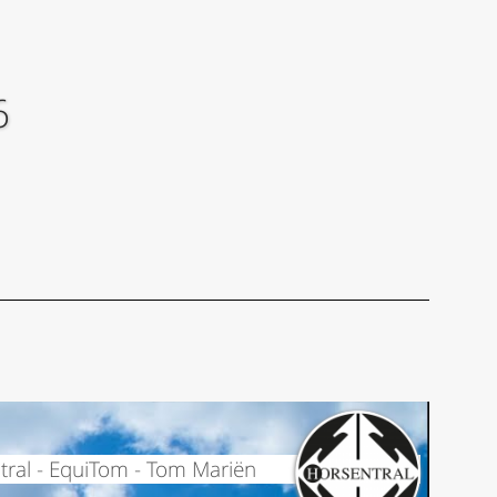
6
tral - EquiTom - Tom Mariën