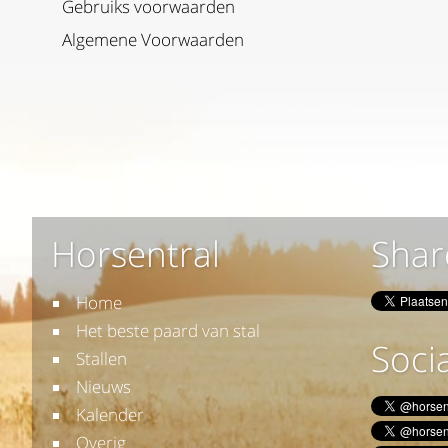
Gebruiks voorwaarden
Algemene Voorwaarden
Horsentral
Shar
Home
Het beste paard van stal
Socia
Stallen
Nieuws
Kalender
Overig