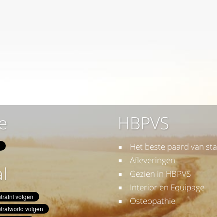
e
HBPVS
Het beste paard van sta
Afleveringen
l
Gezien in HBPVS
Interior en Equipage
Osteopathie