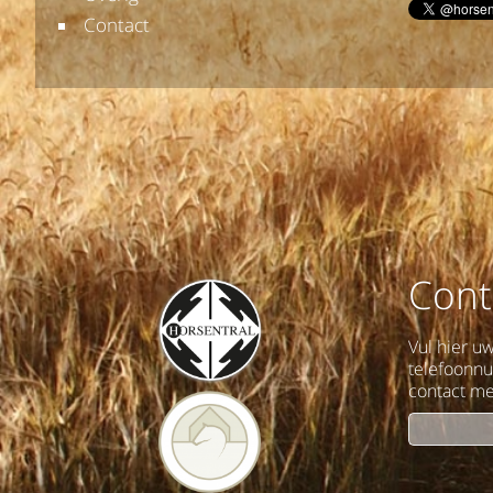
Contact
Cont
Vul hier u
telefoonn
contact me