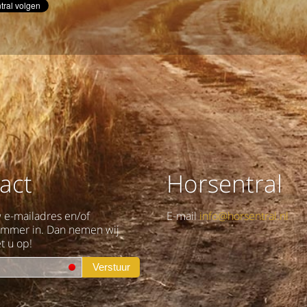
act
Horsentral
w e-mailadres en/of
E-mail
info@horsentral.nl
ummer in. Dan nemen wij
t u op!
Verstuur