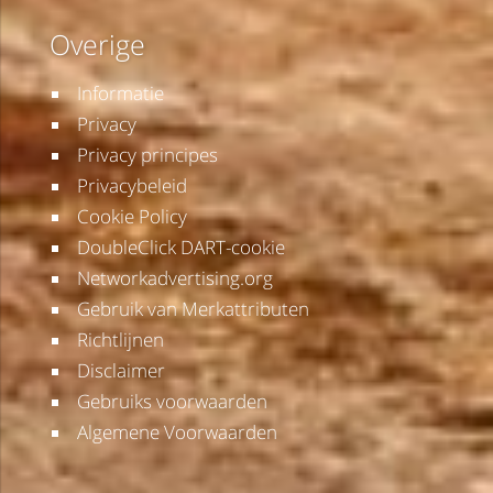
Overige
Informatie
Privacy
Privacy principes
Privacybeleid
Cookie Policy
DoubleClick DART-cookie
Networkadvertising.org
Gebruik van Merkattributen
Richtlijnen
Disclaimer
Gebruiks voorwaarden
Algemene Voorwaarden