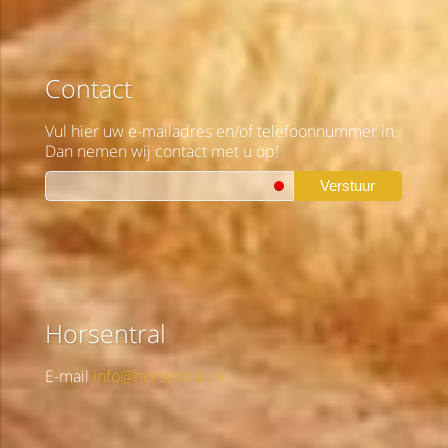
Contact
Vul hier uw e-mailadres en/of telefoonnummer in.
Dan nemen wij contact met u op!
Verstuur
Horsentral
E-mail
info@horsentral.nl