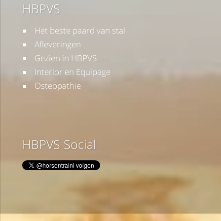
HBPVS
Het beste paard van stal
Afleveringen
Gezien in HBPVS
Interior en Equipage
Osteopathie
HBPVS Social