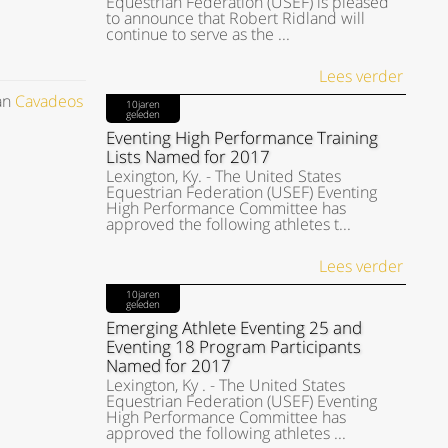
Equestrian Federation (USEF) is pleased
to announce that Robert Ridland will
continue to serve as the ...
Lees verder
van
Cavadeos
10jaren
geleden
Eventing High Performance Training
Lists Named for 2017
Lexington, Ky. - The United States
Equestrian Federation (USEF) Eventing
High Performance Committee has
approved the following athletes t...
Lees verder
10jaren
geleden
Emerging Athlete Eventing 25 and
Eventing 18 Program Participants
Named for 2017
Lexington, Ky . - The United States
Equestrian Federation (USEF) Eventing
High Performance Committee has
approved the following athletes ...