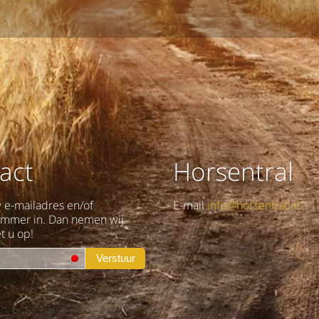
act
Horsentral
w e-mailadres en/of
E-mail
info@horsentral.nl
ummer in. Dan nemen wij
t u op!
Verstuur