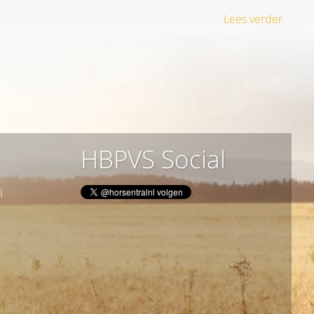
Lees verder
HBPVS Social
l