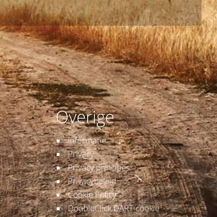
Overige
Informatie
Privacy
Privacy principes
Privacybeleid
Cookie Policy
DoubleClick DART-cookie