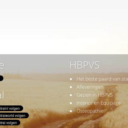
e
HBPVS
Het beste paard van sta
Afleveringen
l
Gezien in HBPVS
Interior en Equipage
Osteopathie