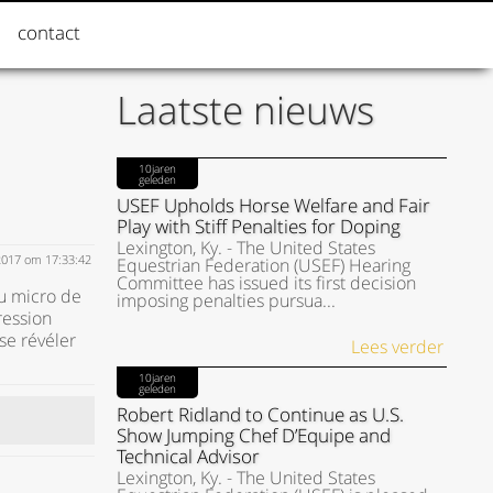
contact
Laatste nieuws
10jaren
geleden
USEF Upholds Horse Welfare and Fair
Play with Stiff Penalties for Doping
Lexington, Ky. - The United States
2017 om 17:33:42
Equestrian Federation (USEF) Hearing
Committee has issued its first decision
u micro de
imposing penalties pursua...
ression
se révéler
Lees verder
10jaren
geleden
Robert Ridland to Continue as U.S.
Show Jumping Chef D’Equipe and
Technical Advisor
Lexington, Ky. - The United States