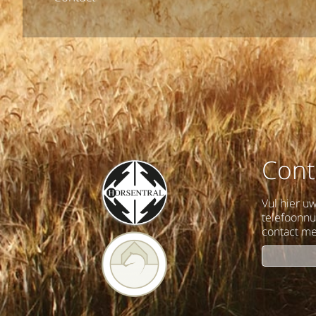
Cont
Vul hier u
telefoonn
contact me