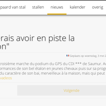
 paard van stal
stallen
nieuws
kalender
overig
rais avoir en piste la
on"
Geplaats op woensdag, 3 mei 
 la troisième marche du podium du GPS du CDI *** de Saumur. A
formances de son bel étalon en jeunes chevaux puis sur sa prog
du caractère de son bai, merveilleux à la maison, mais qui peut 
avadeos
Volgende