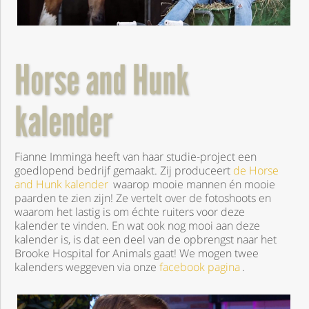
Horse and Hunk
kalender
Fianne Imminga heeft van haar studie-project een
goedlopend bedrijf gemaakt. Zij produceert
de Horse
and Hunk kalender
waarop mooie mannen én mooie
paarden te zien zijn! Ze vertelt over de fotoshoots en
waarom het lastig is om échte ruiters voor deze
kalender te vinden. En wat ook nog mooi aan deze
kalender is, is dat een deel van de opbrengst naar het
Brooke Hospital for Animals gaat! We mogen twee
kalenders weggeven via onze
facebook pagina
.