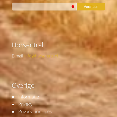
Verstuur
Horsentral
E-mail
info@horsentral.nl
Overige
Informatie
Privacy
Privacy principes