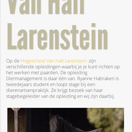
Van Hall
Larenstein
Op de
Hogeschool Van Hall Larenstein
zijn
verschillende opleidingen waarbij je je kunt richten op
het werken met paarden. De opleiding
Diermanagement is daar één van. Ryanne Habraken is
tweedejaars student en loopt stage bij een
dierenartsenpraktijk. Ze krijgt bezoek van haar
stagebegeleider van de opleiding en wij zijn daarbij.