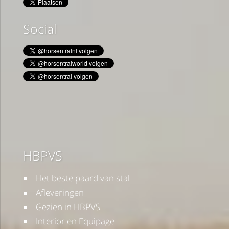
Social
HBPVS
Het beste paard van stal
Afleveringen
Gezien in HBPVS
Interior en Equipage