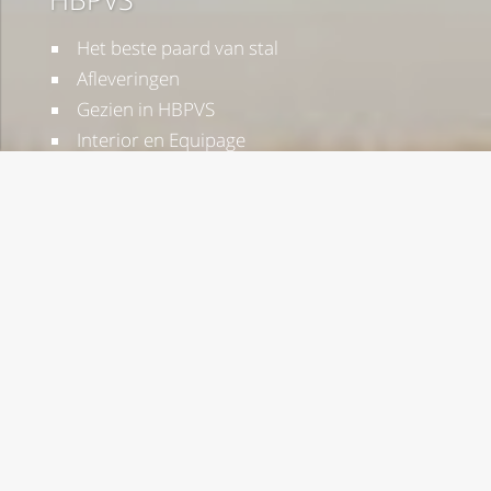
Het beste paard van stal
Afleveringen
Gezien in HBPVS
Interior en Equipage
Osteopathie
HBPVS Social