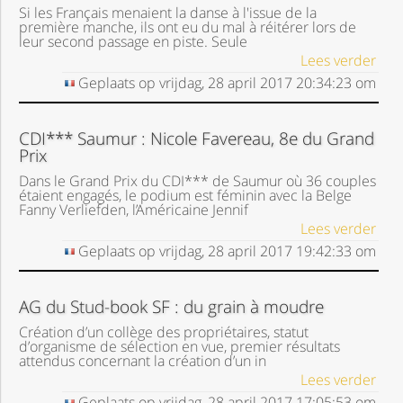
Si les Français menaient la danse à l'issue de la
première manche, ils ont eu du mal à réitérer lors de
leur second passage en piste. Seule
Lees verder
Geplaats op
vrijdag, 28 april 2017
20:34:23
om
CDI*** Saumur : Nicole Favereau, 8e du Grand
Prix
Dans le Grand Prix du CDI*** de Saumur où 36 couples
étaient engagés, le podium est féminin avec la Belge
Fanny Verliefden, l’Américaine Jennif
Lees verder
Geplaats op
vrijdag, 28 april 2017
19:42:33
om
AG du Stud-book SF : du grain à moudre
Création d’un collège des propriétaires, statut
d’organisme de sélection en vue, premier résultats
attendus concernant la création d’un in
Lees verder
Geplaats op
vrijdag, 28 april 2017
17:05:53
om