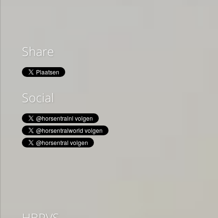
Share
Social
HBPVS