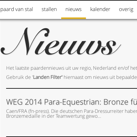
 paard van stal
stallen
nieuws
kalender
overig
Nieuws
Het laatste paardennieuws uit uw regio, Nederland en/of het
Gebruik de '
Landen Filter'
hiernaast om nieuws uit bepaalde
WEG 2014 Para-Equestrian: Bronze f
Caen/FRA (fn-press). Die deutschen Para-Dressurreiter habe
Bronzemedaille in der Teamwertung gewo...