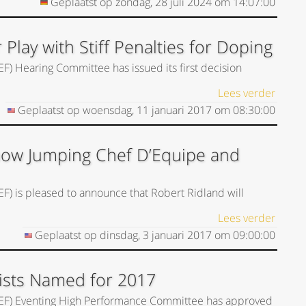
Geplaatst op
zondag, 28 juli 2024
om
14:07:00
lay with Stiff Penalties for Doping
EF) Hearing Committee has issued its first decision
Lees verder
Geplaatst op
woensdag, 11 januari 2017
om
08:30:00
Show Jumping Chef D’Equipe and
EF) is pleased to announce that Robert Ridland will
Lees verder
Geplaatst op
dinsdag, 3 januari 2017
om
09:00:00
Lists Named for 2017
(USEF) Eventing High Performance Committee has approved