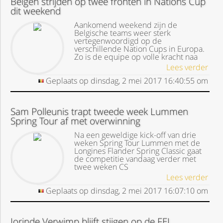
Belgen strijden op twee fronten in Nations Cup
dit weekend
Aankomend weekend zijn de
Belgische teams weer sterk
vertegenwoordigd op de
verschillende Nation Cups in Europa.
Zo is de equipe op volle kracht naa
Lees verder
Geplaats op
dinsdag, 2 mei 2017
16:40:55
om
Sam Polleunis trapt tweede week Lummen
Spring Tour af met overwinning
Na een geweldige kick-off van drie
weken Spring Tour Lummen met de
Longines Flander Spring Classic gaat
de competitie vandaag verder met
twee weken CS
Lees verder
Geplaats op
dinsdag, 2 mei 2017
16:07:10
om
Jorinde Verwimp blijft stijgen op de FEI