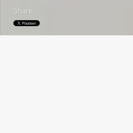
Share
Social
HBPVS
Het beste paard van stal