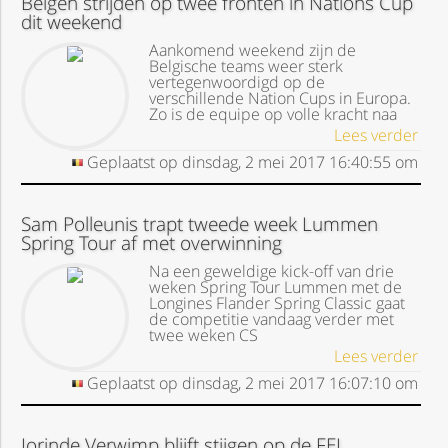
Belgen strijden op twee fronten in Nations Cup
dit weekend
Aankomend weekend zijn de
Belgische teams weer sterk
vertegenwoordigd op de
verschillende Nation Cups in Europa.
Zo is de equipe op volle kracht naa
Lees verder
Geplaatst op
dinsdag, 2 mei 2017
16:40:55
om
Sam Polleunis trapt tweede week Lummen
Spring Tour af met overwinning
Na een geweldige kick-off van drie
weken Spring Tour Lummen met de
Longines Flander Spring Classic gaat
de competitie vandaag verder met
twee weken CS
Lees verder
Geplaatst op
dinsdag, 2 mei 2017
16:07:10
om
Jorinde Verwimp blijft stijgen op de FEI