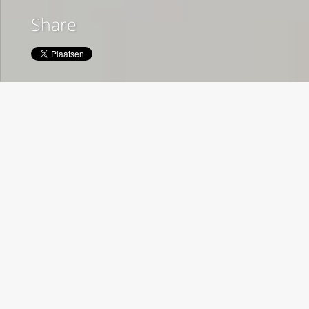
Share
Social
HBPVS
Het beste paard van stal