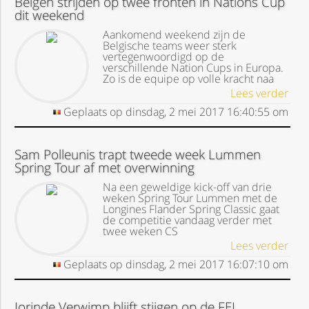
Belgen strijden op twee fronten in Nations Cup
dit weekend
Aankomend weekend zijn de
Belgische teams weer sterk
vertegenwoordigd op de
verschillende Nation Cups in Europa.
Zo is de equipe op volle kracht naa
Lees verder
Geplaats op
dinsdag, 2 mei 2017
16:40:55
om
Sam Polleunis trapt tweede week Lummen
Spring Tour af met overwinning
Na een geweldige kick-off van drie
weken Spring Tour Lummen met de
Longines Flander Spring Classic gaat
de competitie vandaag verder met
twee weken CS
Lees verder
Geplaats op
dinsdag, 2 mei 2017
16:07:10
om
Jorinde Verwimp blijft stijgen op de FEI